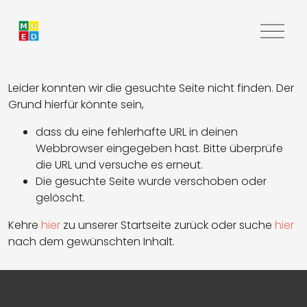
M
e
n
ü
Leider konnten wir die gesuchte Seite nicht finden. Der
ö
Grund hierfür könnte sein,
f
dass du eine fehlerhafte URL in deinen
f
Webbrowser eingegeben hast. Bitte überprüfe
n
die URL und versuche es erneut.
e
Die gesuchte Seite wurde verschoben oder
n
gelöscht.
Kehre
hier
zu unserer Startseite zurück oder suche
hier
nach dem gewünschten Inhalt.